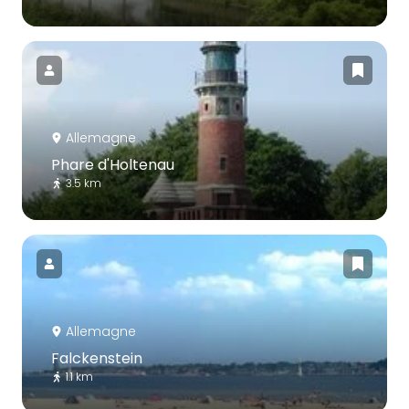
Allemagne
Phare d'Holtenau
3.5 km
Allemagne
Falckenstein
1.1 km