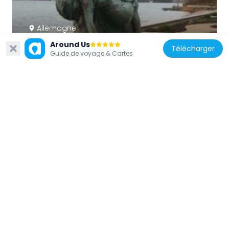
Allemagne
Gerettet
Around Us
Télécharger
Guide de voyage & Cartes
1.4 km
Allemagne
Kirche zum Guten Hirten (Kiel)
1.7 km