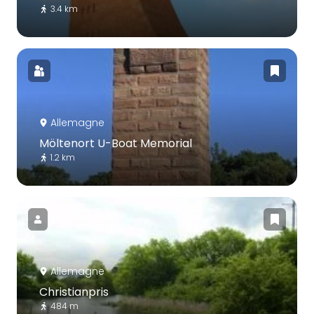
3.4 km
Allemagne
Möltenort U-Boat Memorial
1.2 km
Allemagne
Christianpris
484 m