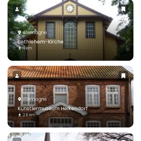
Allemagne
Bethlehem-Kirche
1.1 km
Allemagne
Künstlermuseum Heikendorf
2.6 km