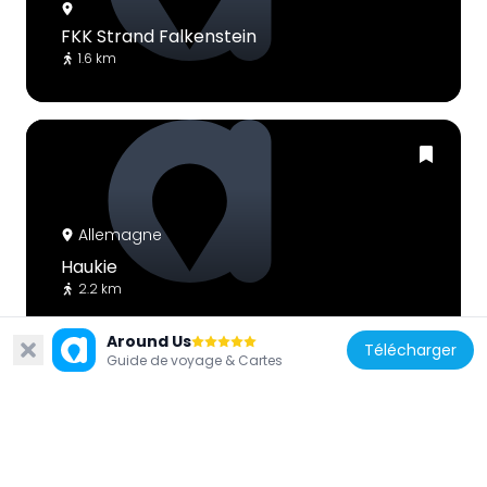
FKK Strand Falkenstein
1.6 km
Allemagne
Haukie
2.2 km
Around Us
Télécharger
Guide de voyage & Cartes
Allemagne