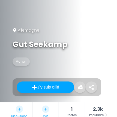
Allemagne
Gut Seekamp
Manoir
J'y suis allé
1
2,3k
Photos
Popularité
Discussion
Avis