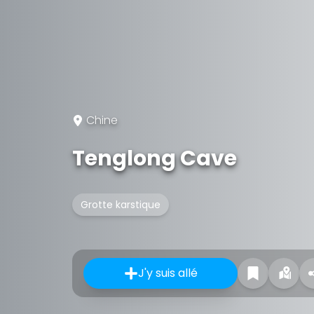
Chine
Tenglong Cave
Grotte karstique
J'y suis allé