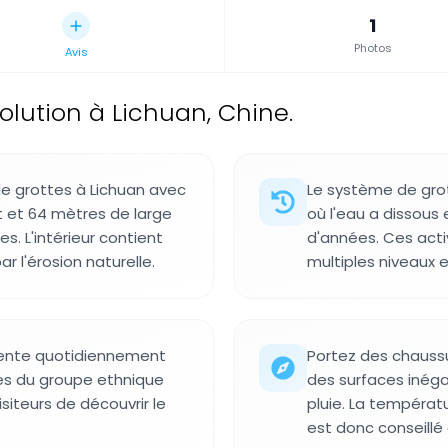
1
Photos
Avis
olution à Lichuan, Chine.
e grottes à Lichuan avec
Le système de grot
t et 64 mètres de large
où l'eau a dissous 
s. L'intérieur contient
d'années. Ces acti
 l'érosion naturelle.
multiples niveaux e
ésente quotidiennement
Portez des chaussu
les du groupe ethnique
des surfaces inéga
siteurs de découvrir le
pluie. La températur
est donc conseillé