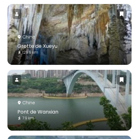
Chine
Grotte de Xueyu
129.9 km
Chine
Pont de Wanxian
7.9 km