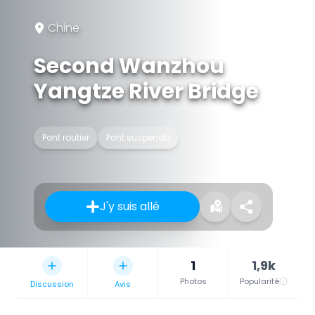
Chine
Second Wanzhou
Yangtze River Bridge
Pont routier
Pont suspendu
J'y suis allé
1
1,9k
Photos
Popularité
Discussion
Avis