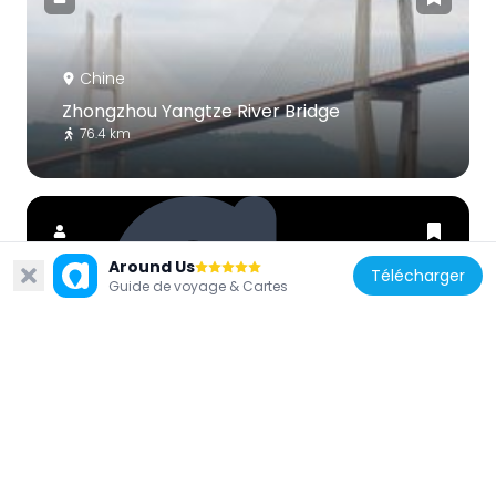
Chine
Zhongzhou Yangtze River Bridge
76.4 km
Around Us
Télécharger
Guide de voyage & Cartes
Chine
Dingfang Que
70.6 km