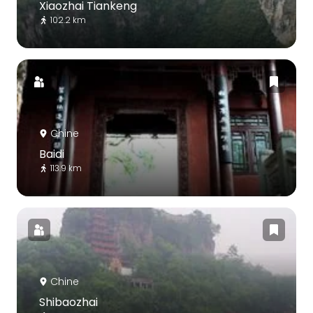
Xiaozhai Tiankeng
102.2 km
Chine
Baidi
113.9 km
Chine
Shibaozhai