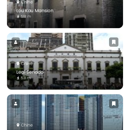
Chine
Lou Kau Mansion
518 m
Chine
Leal Senado
531 m
Chine