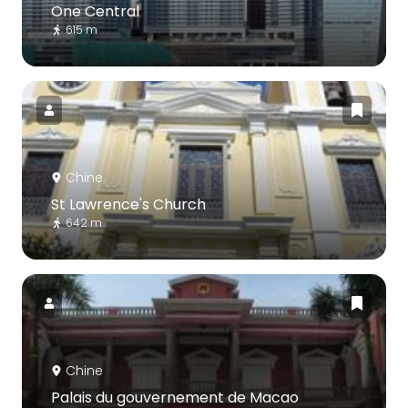
One Central
615 m
Chine
St Lawrence's Church
642 m
Chine
Palais du gouvernement de Macao