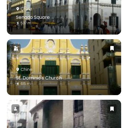
Chine
Senado Square
537 m
Chine
St. Dominic's Church
615 m