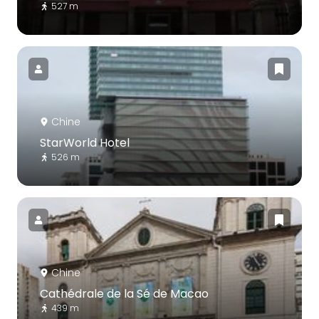
527 m
Chine
StarWorld Hotel
526 m
Chine
Cathédrale de la Sé de Macao
439 m