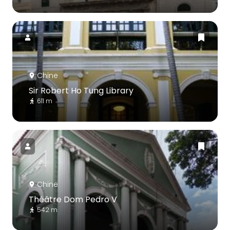
Chine
Sir Robert Ho Tung Library
611 m
Chine
Théâtre Dom Pedro V
542 m