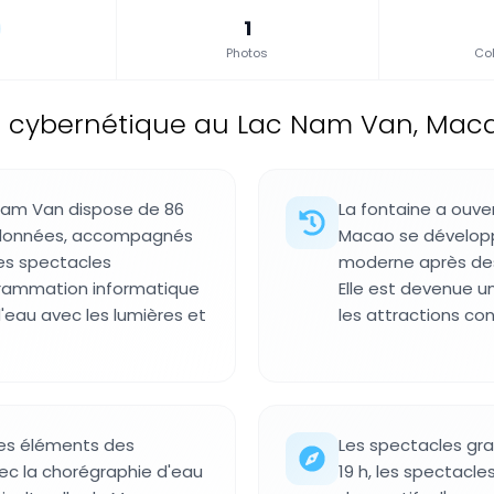
1
Photos
Col
e cybernétique au Lac Nam Van, Mac
 Nam Van dispose de 86
La fontaine a ouve
coordonnées, accompagnés
Macao se développ
es spectacles
moderne après des
ogrammation informatique
Elle est devenue un
au avec les lumières et
les attractions co
des éléments des
Les spectacles gra
ec la chorégraphie d'eau
19 h, les spectacle