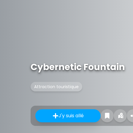
Cybernetic Fountain
Attraction touristique
J'y suis allé