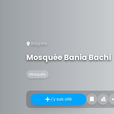
Bulgarie
Mosquée Bania Bachi
Mosquée
J'y suis allé