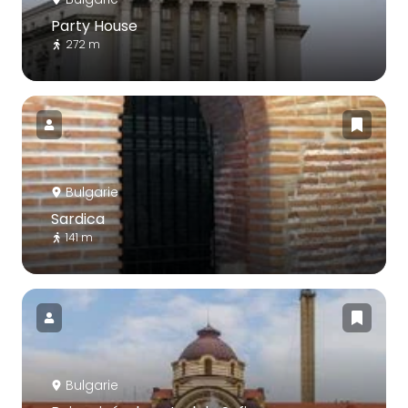
Party House
272 m
Bulgarie
Sardica
141 m
Bulgarie