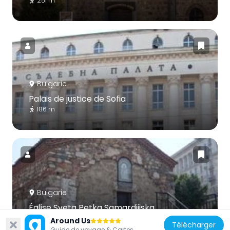
251 m
Bulgarie
Palais de justice de Sofia
186 m
Bulgarie
Église Sveta Petka Samardjiiska
127 m
Around Us
Télécharger
Guide de voyage & Cartes