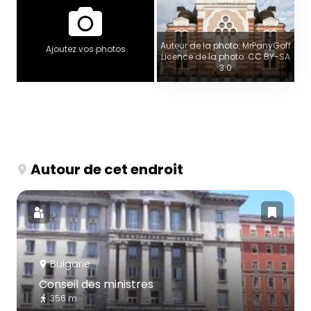
Auteur de la photo: MrPanyGoff
Ajoutez vos photos
Licence de la photo: CC BY-SA
3.0
Autour de cet endroit
Bulgarie
Conseil des ministres
356 m