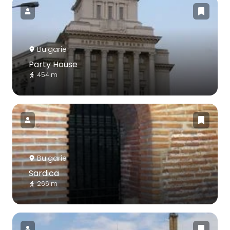
Bulgarie
Party House
454 m
Bulgarie
Sardica
266 m