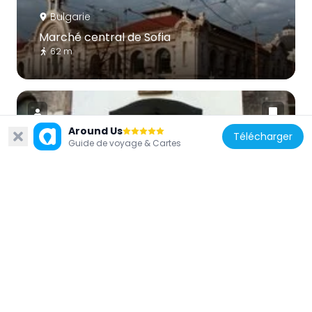
Bulgarie
Marché central de Sofia
62 m
Around Us
Télécharger
Guide de voyage & Cartes
Bulgarie
Saint Petka the Old Church
455 m
Bulgarie