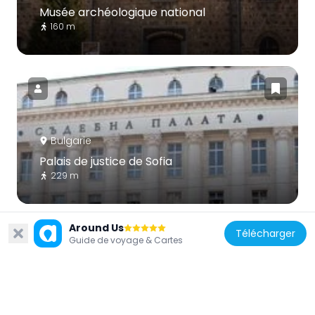
Musée archéologique national
160 m
Bulgarie
Palais de justice de Sofia
229 m
Around Us
Télécharger
Guide de voyage & Cartes
Bulgarie
Église Sveta Petka Samardjiiska