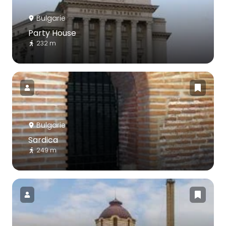
Bulgarie
Party House
232 m
Bulgarie
Sardica
249 m