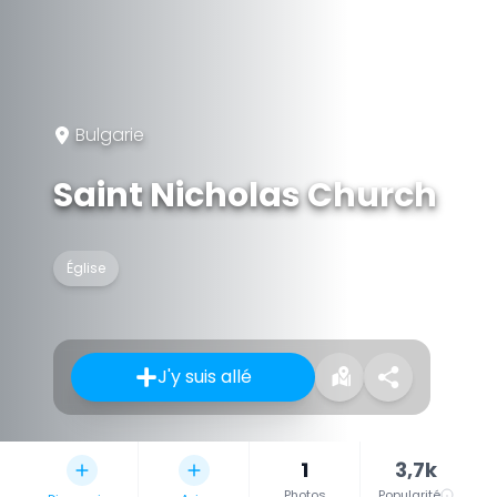
Bulgarie
Saint Nicholas Church
Église
J'y suis allé
1
3,7k
Photos
Popularité