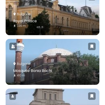
Bulgarie
Royal Palace
336 m
Bulgarie
Mosquée Bania Bachi
410 m