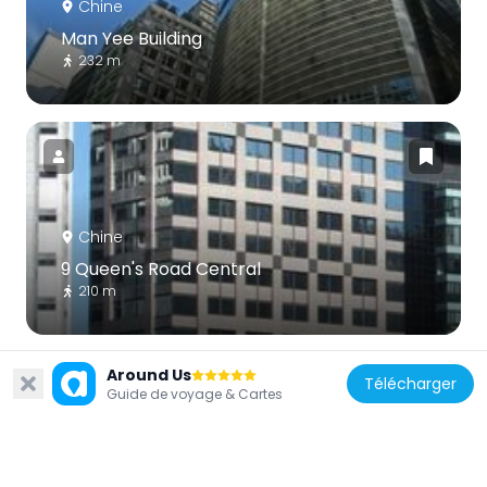
Chine
Man Yee Building
232 m
Chine
9 Queen's Road Central
210 m
Around Us
Télécharger
Guide de voyage & Cartes
Chine