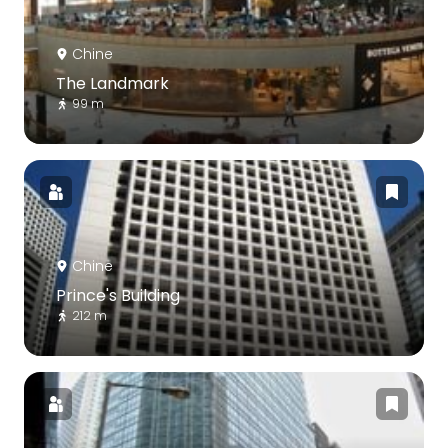
Chine
The Landmark
99 m
Chine
Prince's Building
212 m