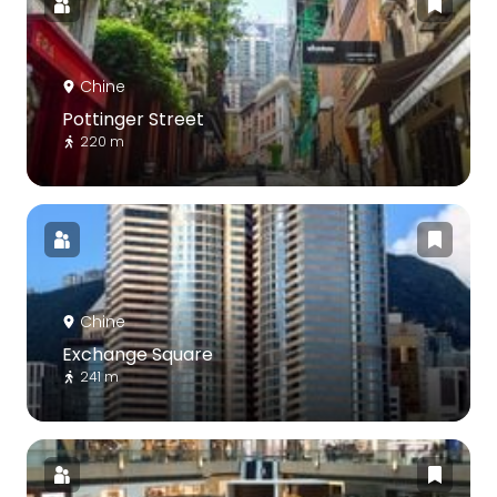
Chine
Pottinger Street
220 m
Chine
Exchange Square
241 m