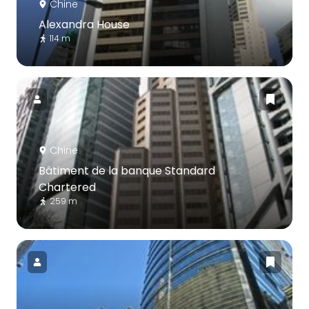
Chine
Alexandra House
114 m
Chine
Bâtiment de la banque Standard
Chartered
259 m