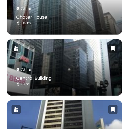
Chine
Chater House
109 m
Chine
Central Building
78 m