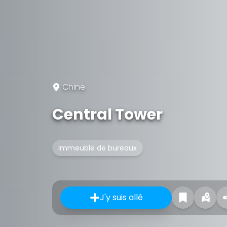
Chine
Central Tower
Immeuble de bureaux
J'y suis allé