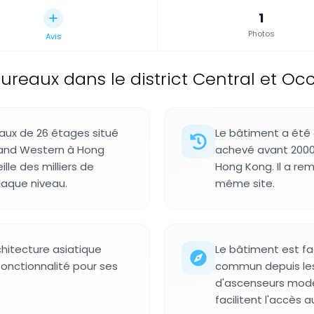
1
Photos
Avis
reaux dans le district Central et Occ
aux de 26 étages situé
Le bâtiment a été 
l and Western à Hong
achevé avant 2000
lle des milliers de
Hong Kong. Il a re
aque niveau.
même site.
hitecture asiatique
Le bâtiment est fa
onctionnalité pour ses
commun depuis les
d'ascenseurs mode
facilitent l'accès 