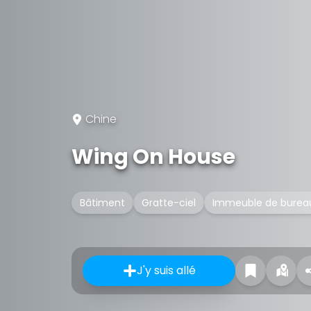
Chine
Wing On House
Bâtiment
Gratte-ciel
Immeuble de burea
J'y suis allé