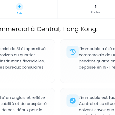
1
Photos
Avis
ommercial à Central, Hong Kong.
cial de 31 étages situé
L'immeuble a été a
orizon du quartier
commerciale de Hon
nstitutions financielles,
pendant quatre ans
des bureaux consulaires
dépasse en 1971, re
le' en anglais et reflète
L'immeuble est fa
stabilité et de prospérité
Central et se situe
 de ces idéaux pour la
doivent savoir que