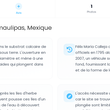
1
Photos
Avis
maulipas, Mexique
s le substrat calcaire de
Félix María Callej
ous terre. L'ouverture en
officiels en 1795 al
diamètre et mène à une
2007, un véhicule 
aides qui plongent dans
fond, fournissant 
et de la forme de 
rès les îles d'herbe
L'accès nécessite u
 vent pousse ces îles d'un
car le site se trou
es de l'eau à découvert
plongée sont limit