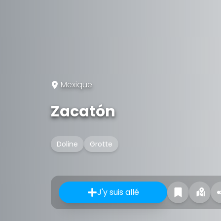
Mexique
Zacatón
Doline
Grotte
J'y suis allé