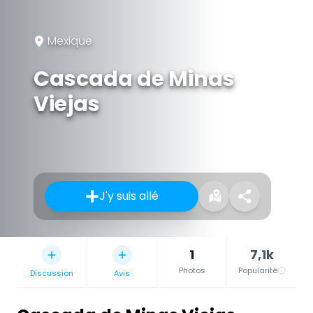
Mexique
Cascada de Minas
Viejas
J'y suis allé
1
7,1k
Photos
Popularité
Discussion
Avis