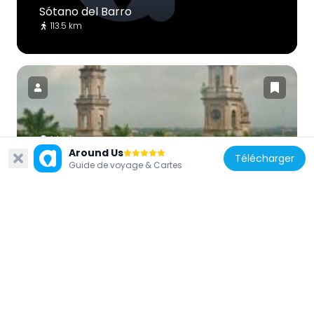
Sótano del Barro
113.5 km
Mexique
Around Us
Télécharger
Immaculate Conception Cathedral,
Guide de voyage & Cartes
Tampico
135.3 km
Mexique