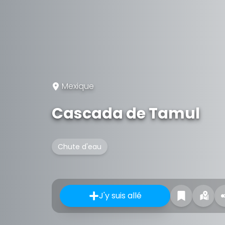
Mexique
Cascada de Tamul
Chute d'eau
J'y suis allé