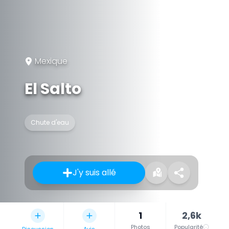
Mexique
El Salto
Chute d'eau
J'y suis allé
1
2,6k
Photos
Popularité
Discussion
Avis