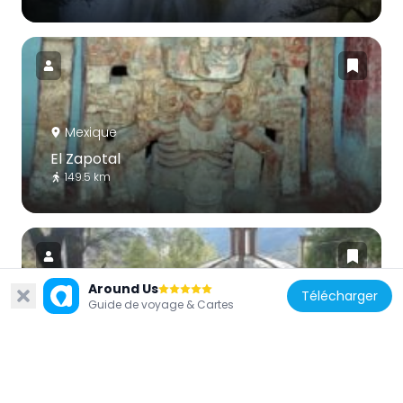
Mexique
El Zapotal
149.5 km
Around Us
Télécharger
Guide de voyage & Cartes
Mexique
Santuario de Torrecitas
149.1 km