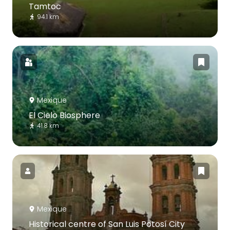
Tamtoc
94.1 km
Mexique
El Cielo Biosphere
41.8 km
Mexique
Historical centre of San Luis Potosí City