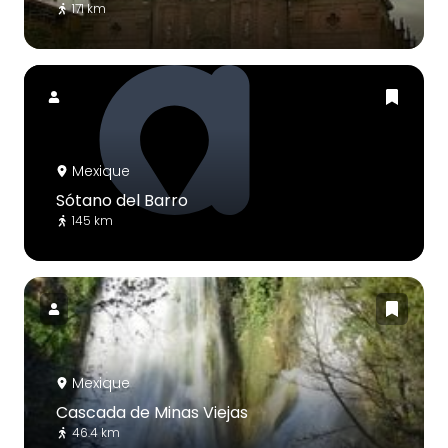
171 km
Mexique
Sótano del Barro
145 km
Mexique
Cascada de Minas Viejas
46.4 km