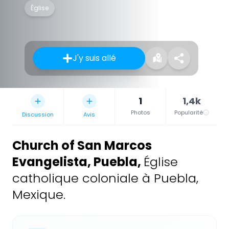
Église
J'y suis allé
1
1,4k
Photos
Popularité
Discussion
Avis
Church of San Marcos
Evangelista, Puebla
,
Église
catholique coloniale à Puebla,
Mexique.