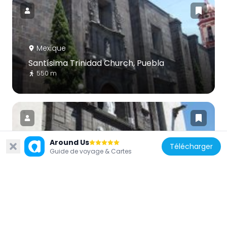
Mexique
Santísima Trinidad Church, Puebla
550 m
Around Us
Télécharger
Guide de voyage & Cartes
Mexique
Templo de la Concordia de Sacerdotes del
Oratorio de San Felipe Neri de Puebla.
724 m