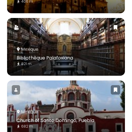
406 m
Mexique
Bibliothèque Palafoxiana
821 m
Mexique
Church of Santo Domingo, Puebla
682 m