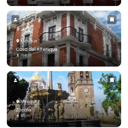
Mexique
Casa del Alfeñique
758 m
Mexique
Zócalo
813 m