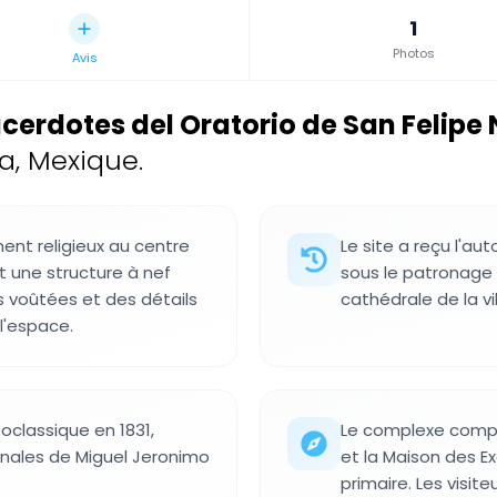
1
Photos
Avis
erdotes del Oratorio de San Felipe 
a, Mexique.
ent religieux au centre
Le site a reçu l'au
t une structure à nef
sous le patronage d
ns voûtées et des détails
cathédrale de la vi
l'espace.
oclassique en 1831,
Le complexe compre
inales de Miguel Jeronimo
et la Maison des E
primaire. Les visit