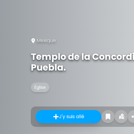
Mexique
Templo de la Concordia
Puebla.
Église
J'y suis allé