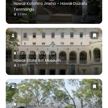
Hawaii Kotohira Jinsha – Hawaii Dazaifu
Tenmangu
2.3 km
États-Unis d'Amérique
Hawaii State Art Museum
2.2 km
États-Unis d'Amérique