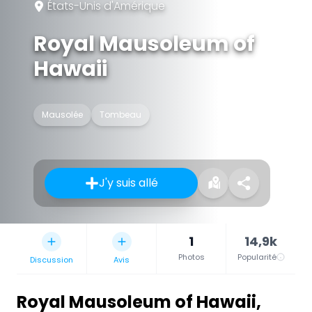
États-Unis d'Amérique
Royal Mausoleum of
Hawaii
Mausolée
Tombeau
J'y suis allé
1
14,9k
Photos
Popularité
Discussion
Avis
Royal Mausoleum of Hawaii
,