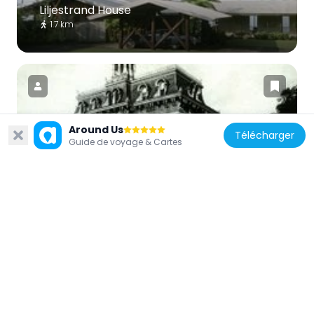
Liljestrand House
1.7 km
Around Us
Télécharger
États-Unis d'Amérique
Guide de voyage & Cartes
Keōua Hale
1.9 km
États-Unis d'Amérique
Liliuokalani Botanical Garden