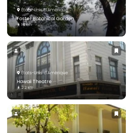
États-Unis d'Amérique
Foster Botanical Garden
1.6 km
États-Unis d'Amérique
Hawaii Theatre
2.2 km