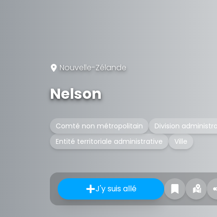
Nouvelle-Zélande
Nelson
Comté non métropolitain
Division administr
Entité territoriale administrative
Ville
J'y suis allé