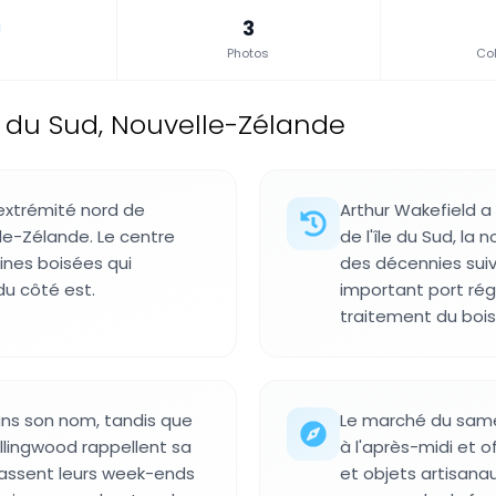
3
Photos
Col
le du Sud, Nouvelle-Zélande
l'extrémité nord de
Arthur Wakefield a
lle-Zélande. Le centre
de l'île du Sud, la
lines boisées qui
des décennies suiv
du côté est.
important port régi
traitement du bois
dans son nom, tandis que
Le marché du same
llingwood rappellent sa
à l'après-midi et o
 passent leurs week-ends
et objets artisanau