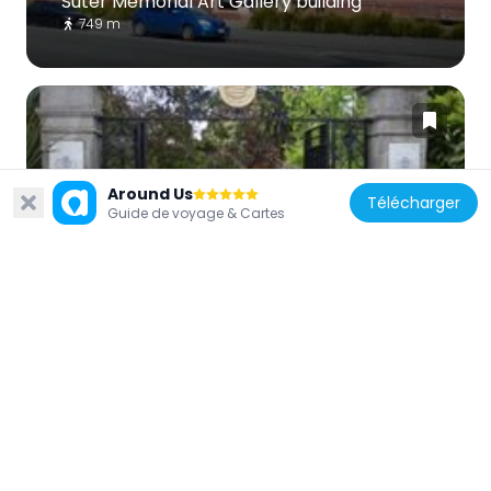
Suter Memorial Art Gallery building
749 m
Around Us
Nouvelle-Zélande
Télécharger
Guide de voyage & Cartes
Queens Gardens
801 m
Nouvelle-Zélande
Newman's Building
1.1 km