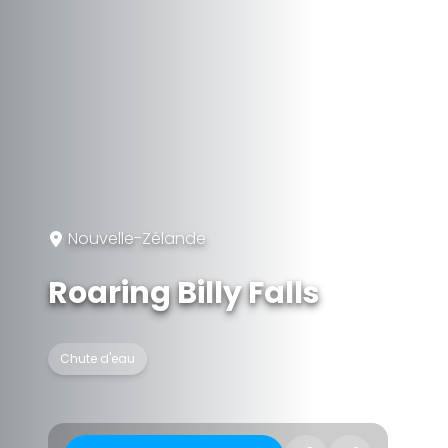
Nouvelle-Zélande
Roaring Billy Falls
Chute d'eau