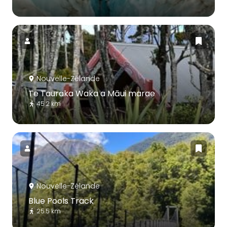
Nouvelle-Zélande
Te Tauraka Waka a Māui marae
45.2 km
Nouvelle-Zélande
Blue Pools Track
25.5 km