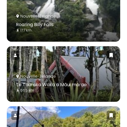
Nouvelle-Zélande
Roaring Billy Falls
17.7 km
Nouvelle-Zélande
Te Tauraka Waka a Māui marae
56.5 km