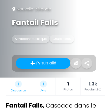
Nouvelle-Zélande
Fantail Falls
Attraction touristique
Chute d'eau
J'y suis allé
1
1,3k
Photos
Popularité
Discussion
Avis
Fantail Falls
,
Cascade dans le