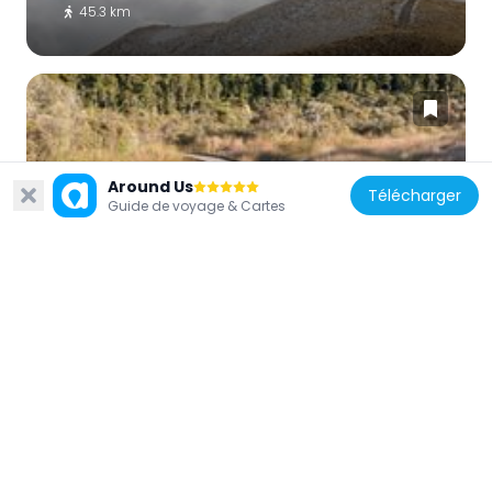
45.3 km
Around Us
Nouvelle-Zélande
Télécharger
Guide de voyage & Cartes
Hapuka Estuary Walk
43.2 km
Nouvelle-Zélande
Haast Visitor Centre
36.5 km