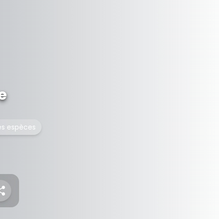
e
des espèces