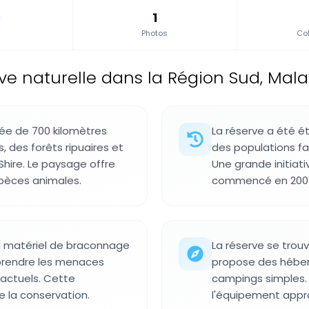
1
Photos
Col
ve naturelle dans la Région Sud, Mala
ée de 700 kilomètres
La réserve a été é
 des forêts ripuaires et
des populations fa
 Shire. Le paysage offre
Une grande initiati
spèces animales.
commencé en 2003 
du matériel de braconnage
La réserve se trouv
mprendre les menaces
propose des héber
 actuels. Cette
campings simples. 
e la conservation.
l'équipement approp