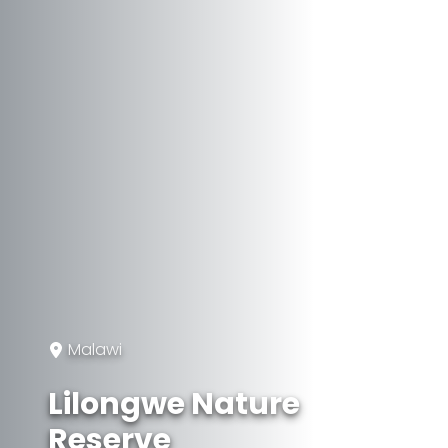
Malawi
Lilongwe Nature
Reserve