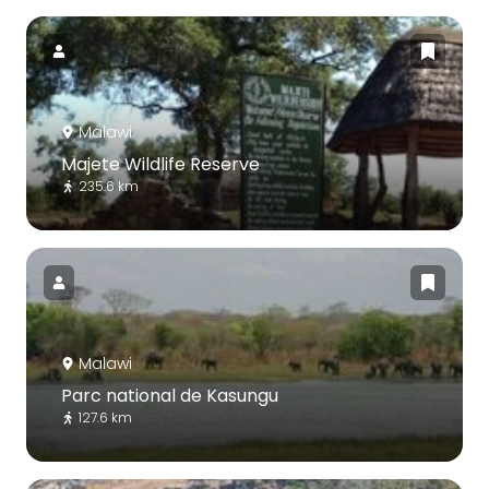
Malawi
Majete Wildlife Reserve
235.6 km
Malawi
Parc national de Kasungu
127.6 km