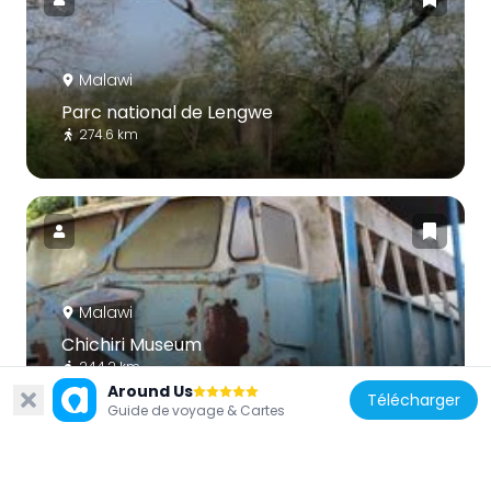
Malawi
Parc national de Lengwe
274.6 km
Malawi
Chichiri Museum
244.2 km
Around Us
Télécharger
Guide de voyage & Cartes