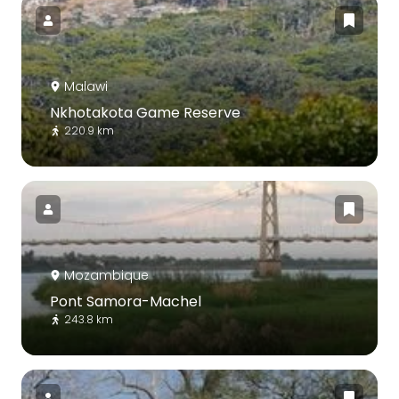
Malawi
Nkhotakota Game Reserve
220.9 km
Mozambique
Pont Samora-Machel
243.8 km