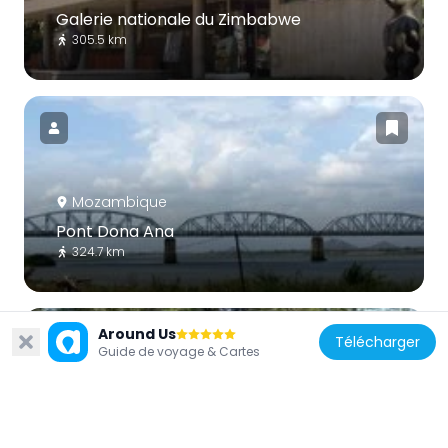
Galerie nationale du Zimbabwe
305.5 km
Mozambique
Pont Dona Ana
324.7 km
Around Us
Télécharger
Guide de voyage & Cartes
Malawi
Majete Wildlife Reserve