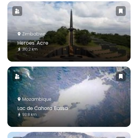
Zimbabwe
Heroes' Acre
310.2 km
Mozambique
Lac de Cahora Bassa
93.8 km