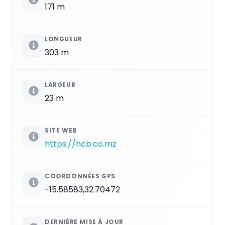
171 m
LONGUEUR
303 m
LARGEUR
23 m
SITE WEB
https://hcb.co.mz
COORDONNÉES GPS
-15.58583,32.70472
DERNIÈRE MISE À JOUR