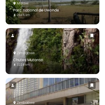
Malawi
Parc national de Liwonde
294.5 km
Zimbabwe
Chutes Mutarazi
322.8 km
Zimbabwe