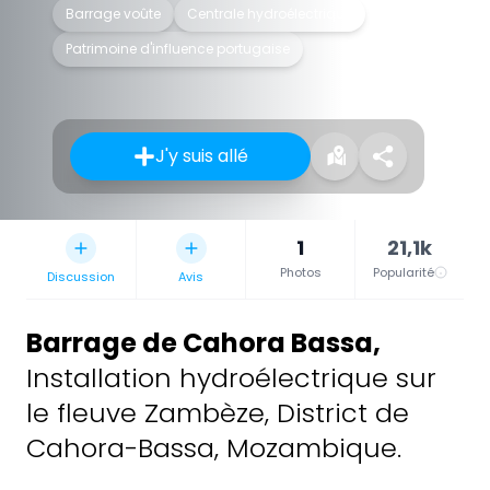
Barrage voûte
Centrale hydroélectrique
Patrimoine d'influence portugaise
J'y suis allé
1
21,1k
Photos
Popularité
Discussion
Avis
Barrage de Cahora Bassa
,
Installation hydroélectrique sur
le fleuve Zambèze, District de
Cahora-Bassa, Mozambique.