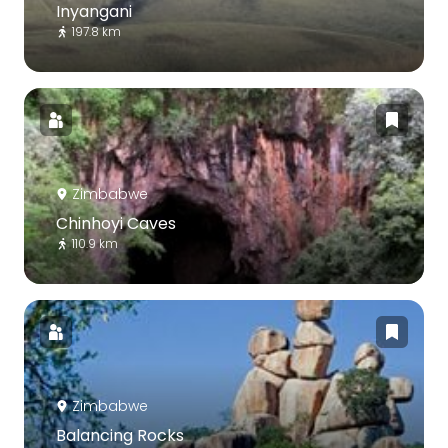
Inyangani
197.8 km
Zimbabwe
Chinhoyi Caves
110.9 km
Zimbabwe
Balancing Rocks