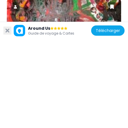
Zimbabwe
Around Us
Télécharger
Guide de voyage & Cartes
First Floor Gallery Harare
1.1 km
Zimbabwe
Angwa Sandstone Formation
213.2 km