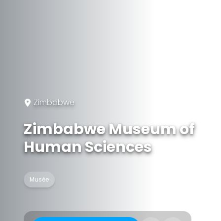
Zimbabwe
Zimbabwe Museum of
Human Sciences
Musée