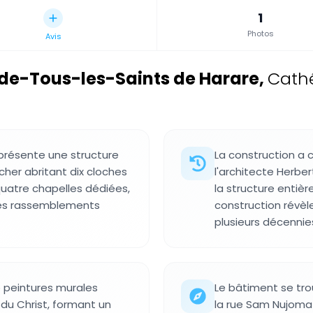
1
Photos
Avis
de-Tous-les-Saints de Harare
,
Cathé
présente une structure
La construction a 
cher abritant dix cloches
l'architecte Herber
 quatre chapelles dédiées,
la structure entièr
es rassemblements
construction révèl
plusieurs décennie
 peintures murales
Le bâtiment se tro
du Christ, formant un
la rue Sam Nujoma