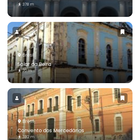
378 m
Brésil
Solar da Beira
70 m
Brésil
Convento dos Mercedários
332 m