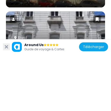
Brésil
State Historical Museum of Pará
Around Us
Télécharger
Guide de voyage & Cartes
430 m
Brésil
Church of Saint John the Baptist
557 m