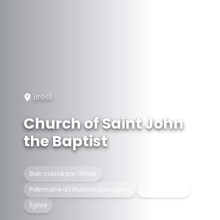
Brésil
Church of Saint John
the Baptist
Bien classé par l'IPHAN
Patrimoine d'influence portugaise
Site historique
Église