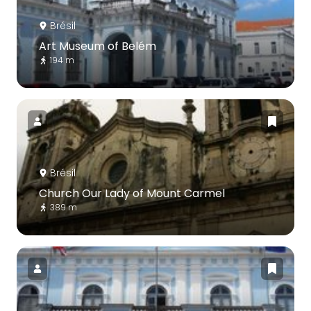
Brésil
Art Museum of Belém
194 m
Brésil
Church Our Lady of Mount Carmel
389 m