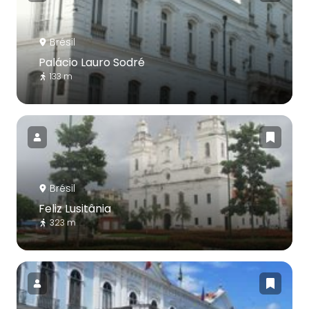
Brésil
Palácio Lauro Sodré
133 m
Brésil
Feliz Lusitânia
323 m