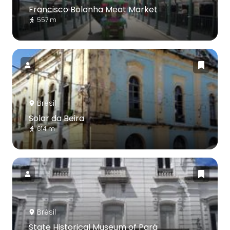
Francisco Bolonha Meat Market
557 m
Brésil
Solar da Beira
614 m
Brésil
State Historical Museum of Pará