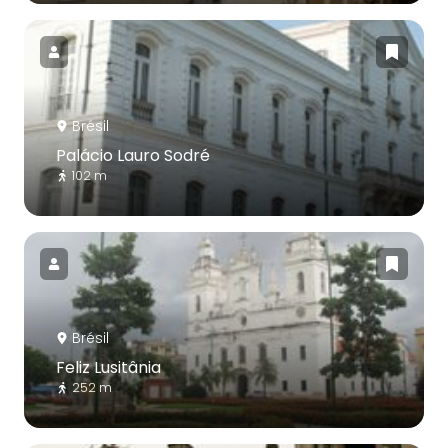
Brésil
Palácio Lauro Sodré
102 m
Brésil
Feliz Lusitânia
252 m