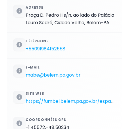
ADRESSE
Praça D. Pedro II s/n, ao lado do Palácio
Lauro Sodré, Cidade Velha, Belém-PA
TÉLÉPHONE
+55091984152558
E-MAIL
mabe@belem.pa.gov.br
SITE WEB
https://fumbel.belem.pa.gov.br/espacos-culturais/museu-de-arte-de-belem-mabe
COORDONNÉES GPS
-1.45572,-48.50234