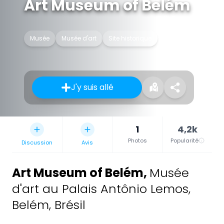
Art Museum of Belém
Musée
Musée d'art
Site historique
J'y suis allé
1
4,2k
Photos
Popularité
Discussion
Avis
Art Museum of Belém
,
Musée
d'art au Palais Antônio Lemos,
Belém, Brésil