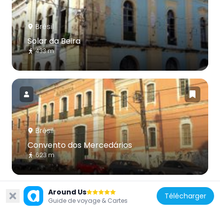
Brésil
Solar da Beira
433 m
Brésil
Convento dos Mercedários
623 m
Around Us
Télécharger
Guide de voyage & Cartes