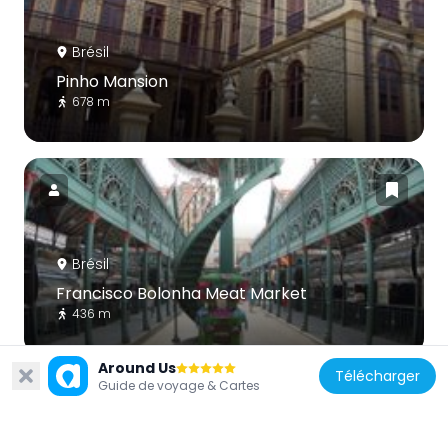
Brésil
Pinho Mansion
678 m
Brésil
Francisco Bolonha Meat Market
436 m
Around Us
Télécharger
Guide de voyage & Cartes