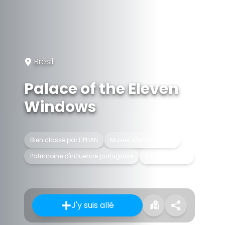
Brésil
Palace of the Eleven
Windows
Bien classé par l'IPHAN
Musée d'art moderne
Patrimoine d'influence portugaise
Site historique
J'y suis allé