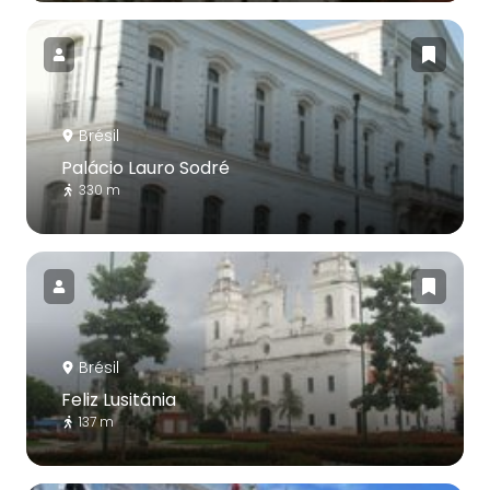
Brésil
Palácio Lauro Sodré
330 m
Brésil
Feliz Lusitânia
137 m