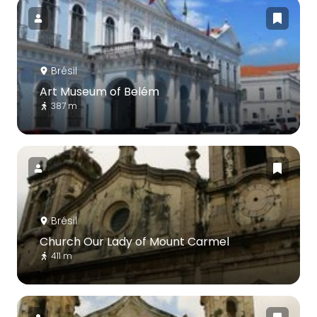
Brésil
Art Museum of Belém
387 m
Brésil
Church Our Lady of Mount Carmel
411 m