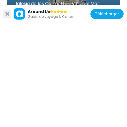
Iglesia de los Carmelitas, Viña del Mar
1.1 km
Around Us
Télécharger
Guide de voyage & Cartes
Chili
Teatro Municipal
510 m
Chili
Museo Artequin Viña del Mar