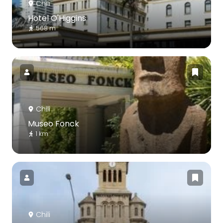
Chili
Hotel O'Higgins
568 m
Chili
Museo Fonck
1 km
Chili