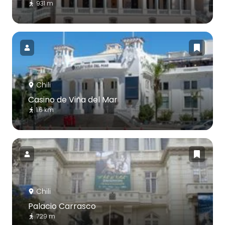
931 m
Chili
Casino de Viña del Mar
1.6 km
Chili
Palacio Carrasco
729 m