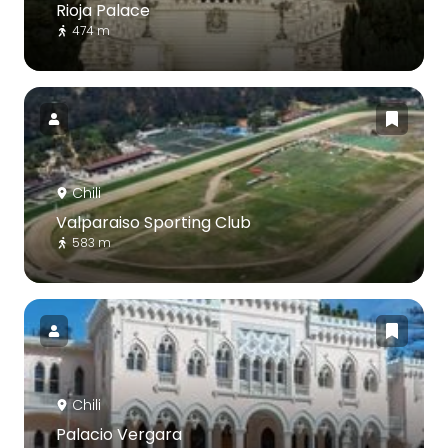
Rioja Palace
474 m
Chili
Valparaiso Sporting Club
583 m
Chili
Palacio Vergara