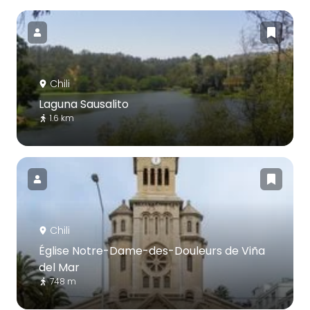
Chili
Laguna Sausalito
1.6 km
Chili
Église Notre-Dame-des-Douleurs de Viña
del Mar
748 m