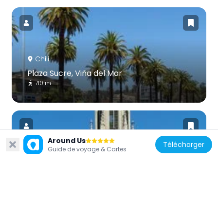
Chili
Plaza Sucre, Viña del Mar
710 m
Around Us
Télécharger
Guide de voyage & Cartes
Chili
Iglesia de los Carmelitas, Viña del Mar
813 m