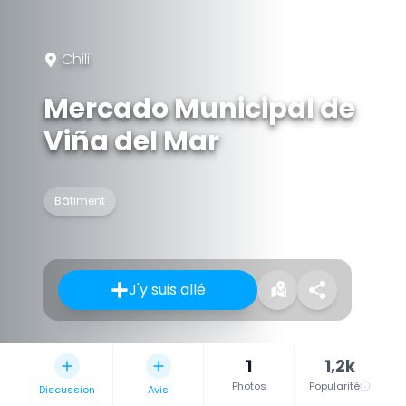
Chili
Mercado Municipal de
Viña del Mar
Bâtiment
J'y suis allé
1
1,2k
Photos
Popularité
Discussion
Avis