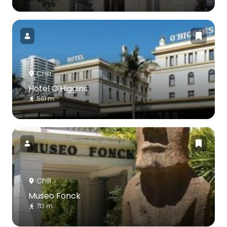
Chili
Hotel O'Higgins
561 m
Chili
Museo Fonck
713 m