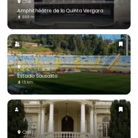
Chili
Amphithéâtre de la Quinta Vergara
888 m
Chili
Estadio Sausalito
1.5 km
Chili