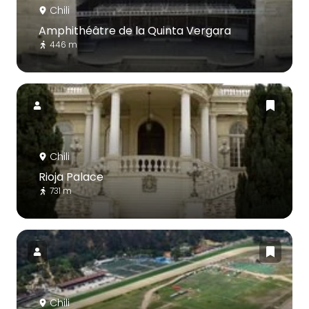
Chili
Amphithéâtre de la Quinta Vergara
446 m
Chili
Rioja Palace
731 m
Chili