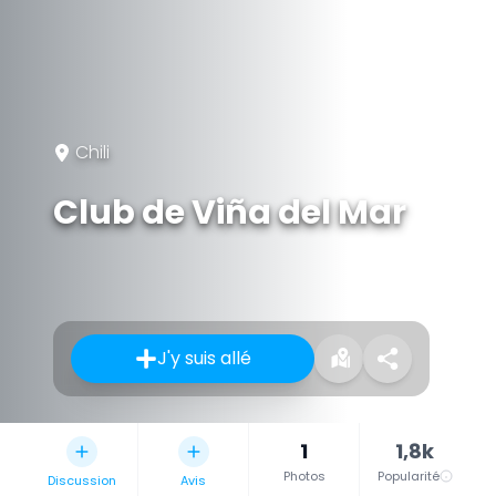
Chili
Club de Viña del Mar
J'y suis allé
1
1,8k
Photos
Popularité
Discussion
Avis