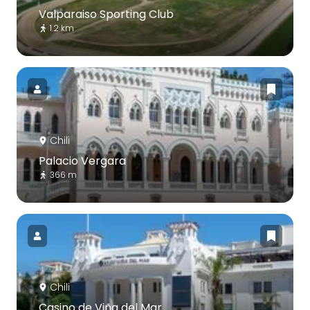
Valparaiso Sporting Club
1.2 km
Chili
Palacio Vergara
366 m
Chili
Casino de Viña del Mar