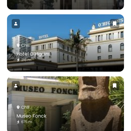
Chili
Hotel O'Higgins
216 m
Chili
Museo Fonck
675 m