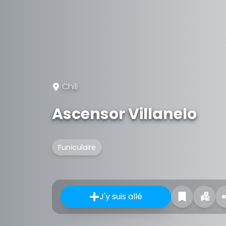
Chili
Ascensor Villanelo
Funiculaire
J'y suis allé