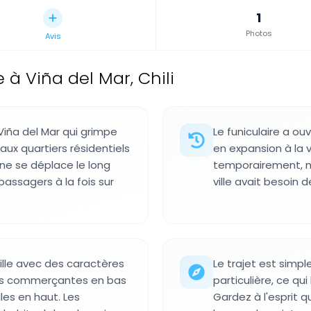
1
Photos
Avis
 à Viña del Mar, Chili
 Viña del Mar qui grimpe
Le funiculaire a ouv
 aux quartiers résidentiels
en expansion à la v
ine se déplace le long
temporairement, m
 passagers à la fois sur
ville avait besoin 
ville avec des caractères
Le trajet est sim
ones commerçantes en bas
particulière, ce qui
lles en haut. Les
Gardez à l'esprit q