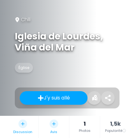
Chili
Iglesia de Lourdes,
Viña del Mar
Église
J'y suis allé
1
1,5k
Photos
Popularité
Discussion
Avis