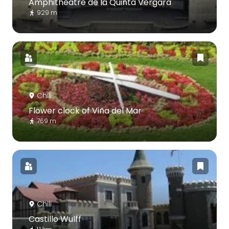
Amphithéâtre de la Quinta Vergara
929 m
Chili
Flower clock of Viña del Mar
769 m
Chili
Castillo Wulff