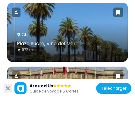
Chili
Plaza Sucre, Viña del Mar
972 m
Around Us
Télécharger
Guide de voyage & Cartes
Chili
Teatro Municipal
1.2 km