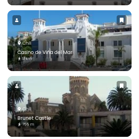
Chili
Casino de Viña del Mar
1.1 km
Chili
Brunet Castle
755 m