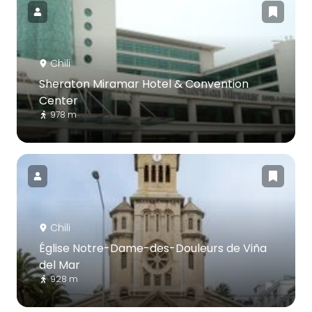
Chili
Sheraton Miramar Hotel & Convention
Center
978 m
Chili
Église Notre-Dame-des-Douleurs de Viña
del Mar
928 m