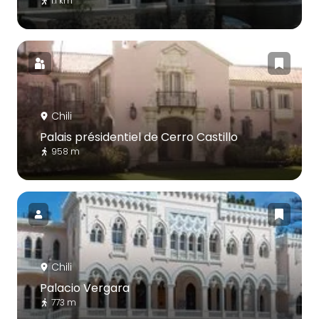
1.1 km
Chili
Palais présidentiel de Cerro Castillo
958 m
Chili
Palacio Vergara
773 m