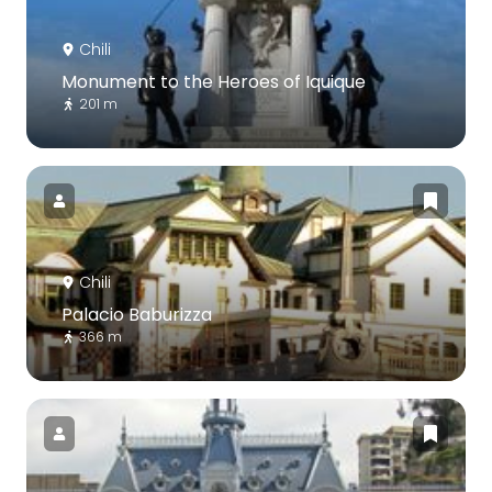
Chili
Monument to the Heroes of Iquique
201 m
Chili
Palacio Baburizza
366 m