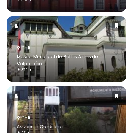
Chili
Museo Municipal de Bellas Artes de
Valparaíso
372 m
Chili
Ascensor Cordillera
93 m