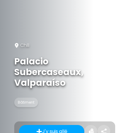
Chili
Palacio
Subercaseaux,
Valparaíso
Bâtiment
J'y suis allé