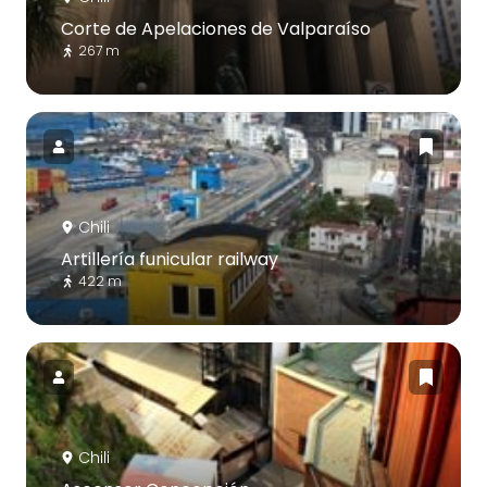
Corte de Apelaciones de Valparaíso
267 m
Chili
Artillería funicular railway
422 m
Chili