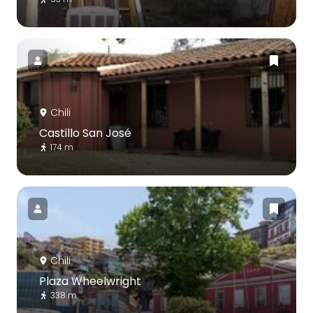
Chili
Castillo San José
174 m
Chili
Plaza Wheelwright
338 m