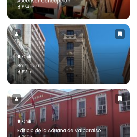
Ascensor Concepción
564 m
Chili
Reloj Turri
513 m
Chili
Edificio de la Aduana de Valparaíso
367 m