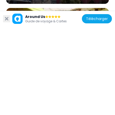
Around Us
Télécharger
Guide de voyage & Cartes
Chili
Población Quebrada Márquez
324 m
Chili
Palacio de los Tribunales de Justicia de
Valparaíso
269 m