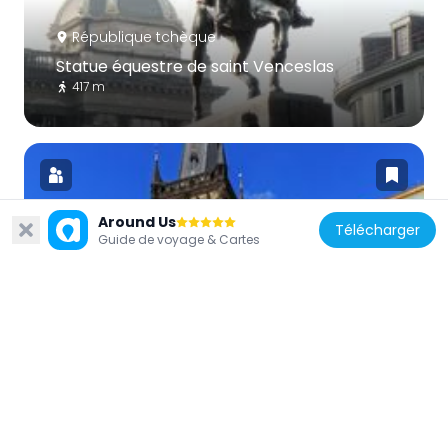
République tchèque
Statue équestre de saint Venceslas
417 m
Around Us
Télécharger
Guide de voyage & Cartes
République tchèque
Tour Poudrière de Prague
1.2 km