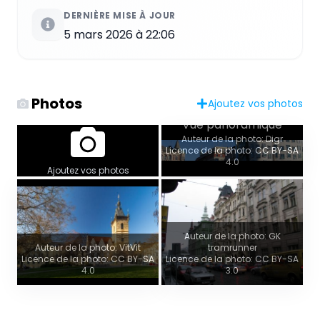
DERNIÈRE MISE À JOUR
5 mars 2026 à 22:06
Photos
Ajoutez vos photos
Vue panoramique
Auteur de la photo: Digr
Licence de la photo: CC BY-SA
4.0
Ajoutez vos photos
Auteur de la photo: GK
Auteur de la photo: VitVit
tramrunner
Licence de la photo: CC BY-SA
Licence de la photo: CC BY-SA
4.0
3.0