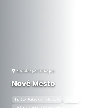
République tchèque
Nové Město
Entité territoriale administrative
Quartier
Section de municipalité en Tchéquie