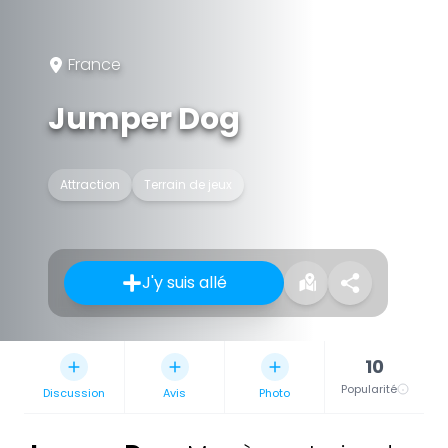
France
Jumper Dog
Attraction
Terrain de jeux
J'y suis allé
10
Popularité
Discussion
Avis
Photo