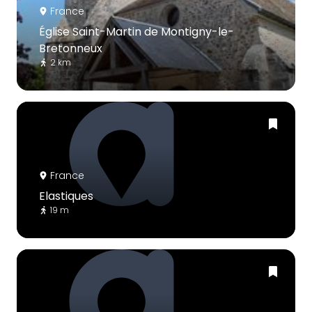
France
Église Saint-Martin de Montigny-le-
Bretonneux
2 km
France
Elastiques
19 m