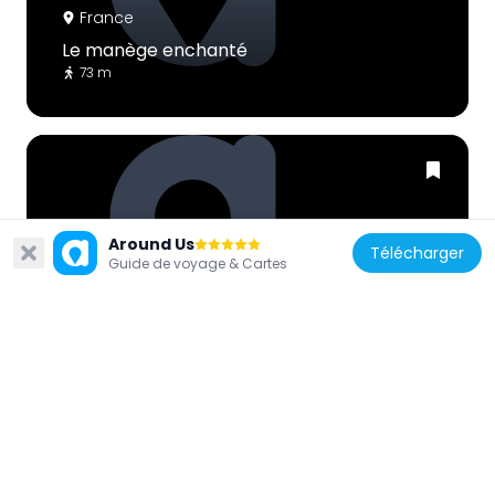
France
Le manège enchanté
73 m
Around Us
France
Télécharger
Guide de voyage & Cartes
Structures gonflables
48 m
France