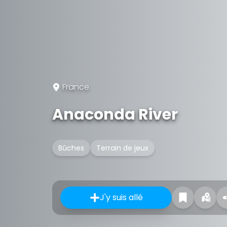
France
Anaconda River
Bûches
Terrain de jeux
J'y suis allé