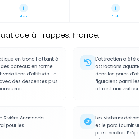
Avis
Photo
quatique à Trappes, France.
tique en tronc flottant à
L'attraction a été
s des bateaux en forme
attractions aquat
 variations d'altitude. Le
dans les parcs d'at
e avec des descentes plus
figuraient parmi l
boussures.
offrant aux visite
la Rivière Anaconda
Les visiteurs doive
l pour les
et le parc fournit
personnelles. Prép