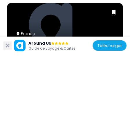
France
Structures gonflables
Around Us
Télécharger
55 m
Guide de voyage & Cartes
France
Toupies Cup
24 m