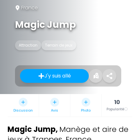
France
Magic Jump
Attraction
Terrain de jeux
J'y suis allé
10
Popularité
Discussion
Avis
Photo
Magic Jump
,
Manège et aire de
jeux à Trappes, France.