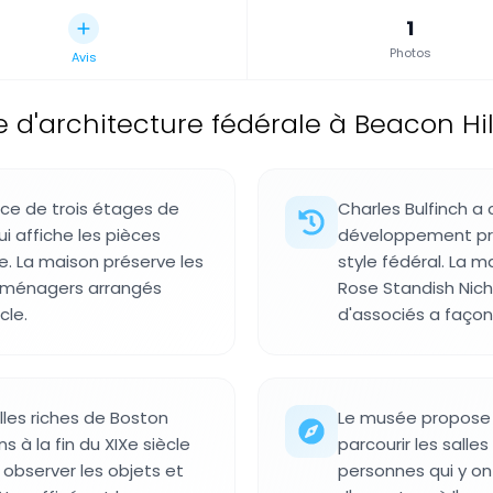
1
Photos
Avis
d'architecture fédérale à Beacon Hill,
ce de trois étages de
Charles Bulfinch a
i affiche les pièces
développement pr
. La maison préserve les
style fédéral. La 
s ménagers arrangés
Rose Standish Nicho
cle.
d'associés a façon
les riches de Boston
Le musée propose d
 à la fin du XIXe siècle
parcourir les salle
 observer les objets et
personnes qui y ont 