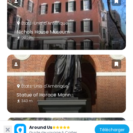
États-Unis d'Amérique
Nichols House Museum
202 m
États-Unis d'Amérique
Statue of Horace Mann
343 m
Around Us
Télécharger
Guide de voyage & Cartes