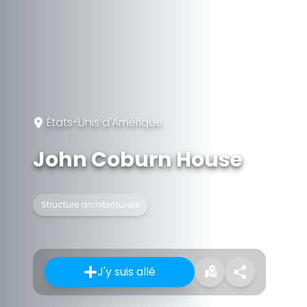
États-Unis d'Amérique
John Coburn House
Structure architecturale
J'y suis allé