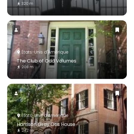
320 m
États-Unis d'Amérique
The Club of Odd Volumes
208 m
États-Unis d'Amérique
Harrison Gray Otis House
242 m