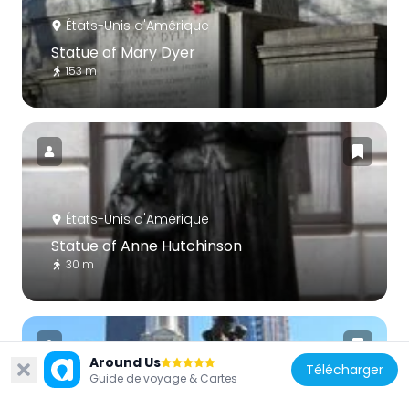
États-Unis d'Amérique
Statue of Mary Dyer
153 m
États-Unis d'Amérique
Statue of Anne Hutchinson
30 m
Around Us
Télécharger
Guide de voyage & Cartes