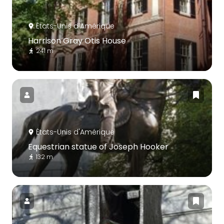
États-Unis d'Amérique
Harrison Gray Otis House
241 m
États-Unis d'Amérique
Equestrian statue of Joseph Hooker
132 m