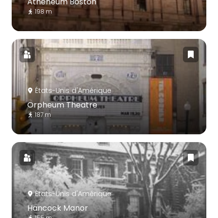
Athenéum Boston
198 m
États-Unis d'Amérique
Orpheum Theatre
187 m
États-Unis d'Amérique
Hancock Manor
155 m