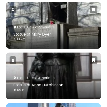
États-Unis d'Amérique
Statue of Mary Dyer
185 m
États-Unis d'Amérique
Statue of Anne Hutchinson
193 m