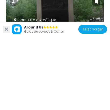
États-Unis d'Amérique
Declaration of Independence Tablet
Around Us
Télécharger
Guide de voyage & Cartes
127 m
États-Unis d'Amérique
Statue of Horace Mann
285 m