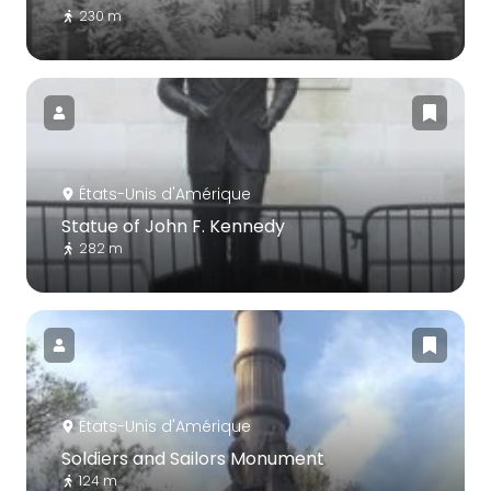
230 m
États-Unis d'Amérique
Statue of John F. Kennedy
282 m
États-Unis d'Amérique
Soldiers and Sailors Monument
124 m