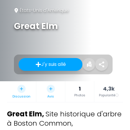
États-Unis d'Amérique
Great Elm
J'y suis allé
1
4,3k
Photos
Popularité
Discussion
Avis
Great Elm
,
Site historique d'arbre
à Boston Common,