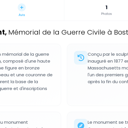
1
Photos
Avis
nt
,
Mémorial de la Guerre Civile à Bo
n mémorial de la guerre
Conçu par le sculp
n, composé d'une haute
inauguré en 1877 
e figure en bronze
Massachusetts mor
peau et une couronne de
l'un des premiers 
rent la base de la
après la fin du confl
erre et d'inscriptions
 du monument
Le monument se trou