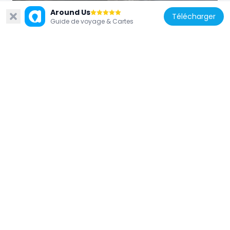
382 m
Around Us
Télécharger
Guide de voyage & Cartes
États-Unis d'Amérique
The Founders Memorial
250 m
États-Unis d'Amérique
Nathan Appleton Residence
269 m