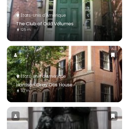
États-Unis d'Amérique
The Club of Odd Volumes
125 m
États-Unis d'Amérique
Harrison Gray Otis House
93 m