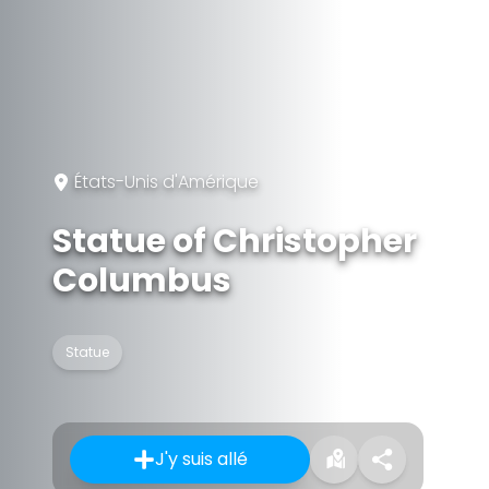
États-Unis d'Amérique
Statue of Christopher
Columbus
Statue
J'y suis allé