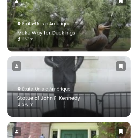
États-Unis d'Amérique
Make Way for Ducklings
357 m
États-Unis d'Amérique
Statue of John F. Kennedy
376 m